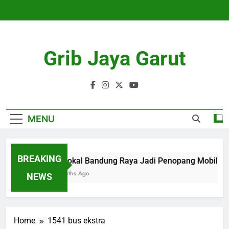
Skip
to
content
Grib Jaya Garut
MENU
BREAKING
KA Lokal Bandung Raya Jadi Penopang Mobilitas 
4 Months Ago
NEWS
Home
1541 bus ekstra