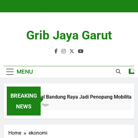
Skip
to
content
Grib Jaya Garut
MENU
BREAKING
KA Lokal Bandung Raya Jadi Penopang Mobilitas Har
4 Months Ago
NEWS
Home
ekonomi