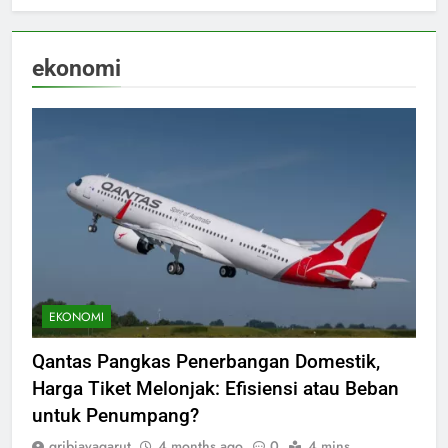
ekonomi
EKONOMI
Qantas Pangkas Penerbangan Domestik,
Harga Tiket Melonjak: Efisiensi atau Beban
untuk Penumpang?
gribjayagarut
4 months ago
0
4 mins