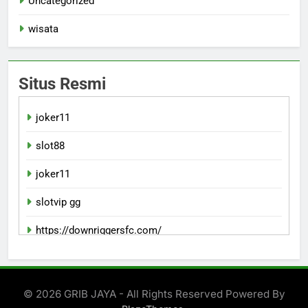
Uncategorized
wisata
Situs Resmi
joker11
slot88
joker11
slotvip gg
https://downriggersfc.com/
bento11 login
© 2026 GRIB JAYA - All Rights Reserved Powered By