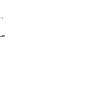
ak
san