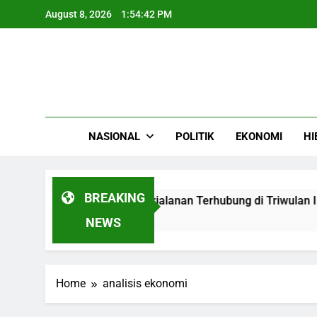
Skip
August 8, 2026
1:54:43 PM
to
content
NASIONAL
POLITIK
EKONOMI
HI
BREAKING
itas Harian Jutaan Perjalanan Terhubung di Triwulan I 2026
NEWS
Home
analisis ekonomi