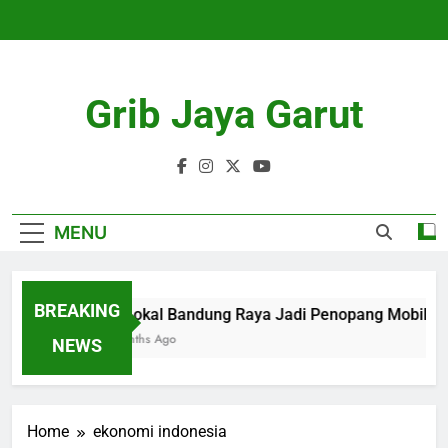
Skip
to
content
Grib Jaya Garut
MENU
BREAKING
KA Lokal Bandung Raya Jadi Penopang Mobilitas 
4 Months Ago
NEWS
Home
ekonomi indonesia