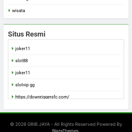
wisata
Situs Resmi
joker11
slot88
joker11
slotvip gg
https://downriggersfc.com/
bento11 login
© 2026 GRIB JAYA - All Rights Reserved Powered By
.
BlazeThemes