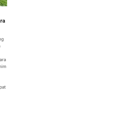
ra
ng
n
ara
nim
pat