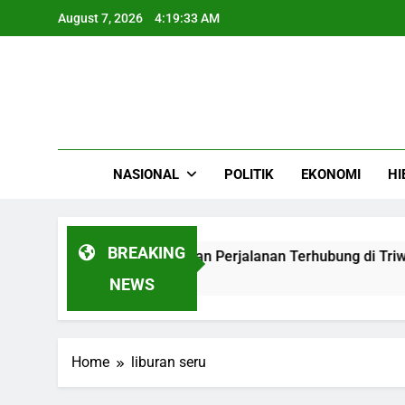
Skip
August 7, 2026
4:19:33 AM
to
content
NASIONAL
POLITIK
EKONOMI
HI
BREAKING
Mobilitas Harian Jutaan Perjalanan Terhubung di Triwulan I 
NEWS
Home
liburan seru