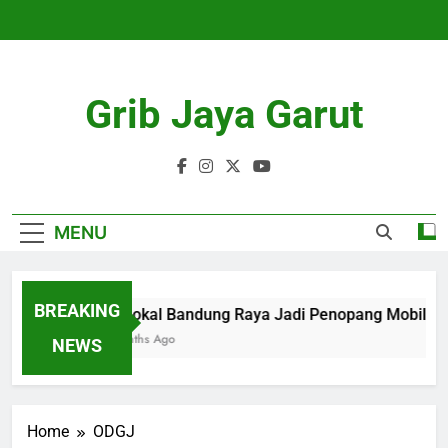
Skip
to
content
Grib Jaya Garut
MENU
BREAKING
KA Lokal Bandung Raya Jadi Penopang Mobilitas 
4 Months Ago
NEWS
Home
ODGJ