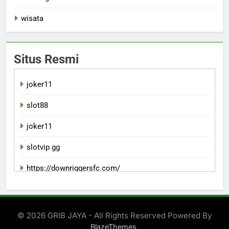
wisata
Situs Resmi
joker11
slot88
joker11
slotvip gg
https://downriggersfc.com/
bento11 login
© 2026 GRIB JAYA - All Rights Reserved Powered By
.
BlazeThemes