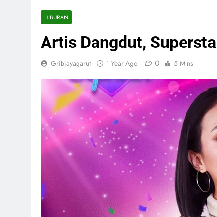
HIBURAN
Artis Dangdut, Supersta
0
Gribjayagarut
1 Year Ago
5 Mins