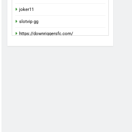
joker11
slotvip gg
https://downriggersfc.com/
bento11 login