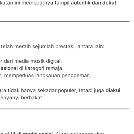
ekatan ini membuatnya tampil
autentik dan dekat
elah meraih sejumlah prestasi, antara lain:
r
dari media musik digital.
asional
di kategori remaja.
r
, memperluas jangkauan penggemar.
a tidak hanya sekadar populer, tetapi juga
diakui
enyanyi berbakat.
a aktif di
media sosial
. Akun Instagram dan