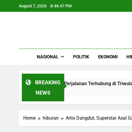
Skip
August 7, 2026
8:46:48 PM
to
content
NASIONAL
POLITIK
EKONOMI
HI
BREAKING
s Harian Jutaan Perjalanan Terhubung di Triwulan I 2026
NEWS
Home
hiburan
Artis Dangdut, Superstar Asal 