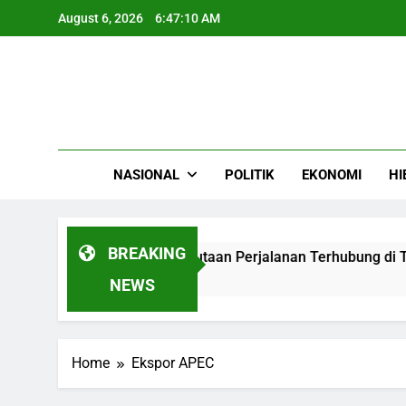
Skip
August 6, 2026
6:47:10 AM
to
content
NASIONAL
POLITIK
EKONOMI
HI
BREAKING
ang Mobilitas Harian Jutaan Perjalanan Terhubung di Triwula
NEWS
Home
Ekspor APEC